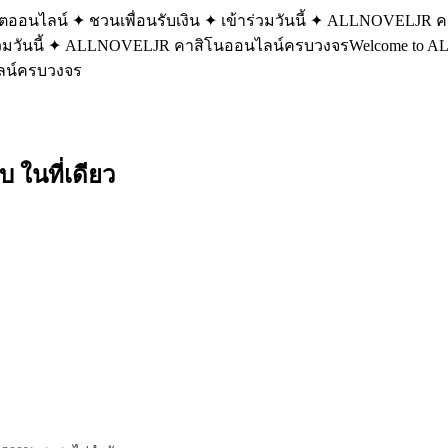
ล็อตออนไลน์ ✦ ชวนเพื่อนรับเงิน ✦ เข้าร่วมวันนี้ ✦ ALLNOVELJ
ข้าร่วมวันนี้ ✦ ALLNOVELJR คาสิโนออนไลน์ครบวงจร
Welcome to AL
ไลน์ครบวงจร
 ในที่เดียว