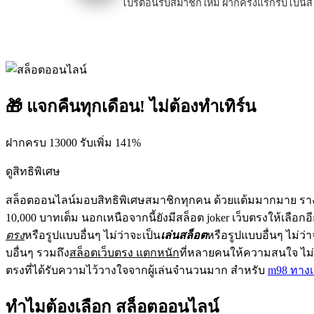
โปรต้อนรับสมาชิกใหม่ ฝากครั้งแรกรับโบนัส 
🎁 แจกคืนทุกเดือน! ไม่ต้องทำเทิร์น
ฝากครบ 13000 รับเพิ่ม 141%
ดูสิทธิพิเศษ
สล็อตออนไลน์มอบสิทธิพิเศษสมาชิกทุกคน ด้วยแต้มมากมาย รางวัล
10,000 บาทเต็ม นอกเหนือจากนี้ยังมีสล็อต joker เว็บตรงให้เลื
ตรง
หรือรูปแบบอื่นๆ ไม่ว่าจะเป็น
เล่นสล็อต
หรือรูปแบบอื่นๆ ไม่ว่า
บอื่นๆ รวมถึง
สล็อตเว็บตรง แตกหนัก
ที่หลายคนให้ความสนใจ ไม่
ตรงที่ได้รับความไว้วางใจจากผู้เล่นจำนวนมาก สำหรับ
m98 ทางเข
ทำไมต้องเลือก
สล็อตออนไลน์