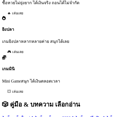
ซื้อหวยไม่ยุ่งยาก ได้เงินจริง ถอนได้ไม่จำกัด
🔥 เล่นเลย
ยิงปลา
เกมยิงปลาหลากหลายค่าย สนุกได้เลย
🎮 เล่นเลย
เกมมินิ
Mini Gameสนุก ได้เงินตลอดเวลา
💥 เล่นเลย
🎲 คู่มือ & บทความ
เลือกอ่าน