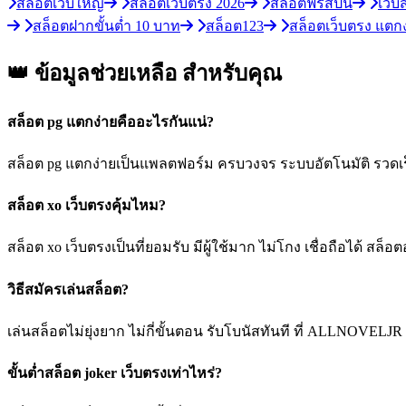
สล็อตเว็บใหญ่
สล็อตเว็บตรง 2026
สล็อตฟรีสปิน
เว็บ
สล็อตฝากขั้นต่ำ 10 บาท
สล็อต123
สล็อตเว็บตรง แตกง
👑 ข้อมูลช่วยเหลือ
สำหรับคุณ
สล็อต pg แตกง่ายคืออะไรกันแน่?
สล็อต pg แตกง่ายเป็นแพลตฟอร์ม ครบวงจร ระบบอัตโนมัติ รวดเร
สล็อต xo เว็บตรงคุ้มไหม?
สล็อต xo เว็บตรงเป็นที่ยอมรับ มีผู้ใช้มาก ไม่โกง เชื่อถือได้ สล็
วิธีสมัครเล่นสล็อต?
เล่นสล็อตไม่ยุ่งยาก ไม่กี่ขั้นตอน รับโบนัสทันที ที่ ALLNOVELJR
ขั้นต่ำสล็อต joker เว็บตรงเท่าไหร่?