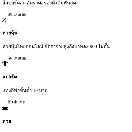
อีสปอร์ตสด อัตราต่อรองดี เดิมพันสด
🎁 เล่นเลย
หวยหุ้น
หวยหุ้นไทยออนไลน์ อัตราจ่ายสูงถึงบาทละ 900 ไม่อั้น
🔥 เล่นเลย
สปอร์ต
แทงกีฬาขั้นต่ำ 10 บาท
🃏 เล่นเลย
หวย