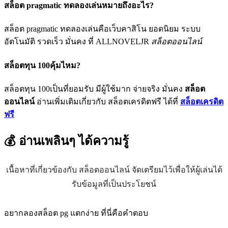
สล็อต pragmatic ทดลองเล่นหมายถึงอะไร?
สล็อต pragmatic ทดลองเล่นคือเว็บคาสิโน ยอดนิยม ระบบ
อัตโนมัติ รวดเร็ว มั่นคง ที่ ALLNOVELJR
สล็อตออนไลน์
สล็อตทุน 100คุ้มไหม?
สล็อตทุน 100เป็นที่ยอมรับ มีผู้ใช้มาก จ่ายจริง มั่นคง
สล็อต
ออนไลน์
อ่านเพิ่มเติมเกี่ยวกับ สล็อตเครดิตฟรี ได้ที่
สล็อตเครดิต
ฟรี
💰 อ่านเพลินๆ
ได้ความรู้
เนื้อหาที่เกี่ยวข้องกับ สล็อตออนไลน์ จัดเตรียมไว้เพื่อให้ผู้เล่นได้
รับข้อมูลที่เป็นประโยชน์
อยากลองสล็อต pg แตกง่าย ที่นี่คือคำตอบ