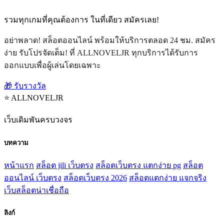
รวมทุกเกมที่คุณต้องการ ในที่เดียว สมัครเลย!
อย่าพลาด! สล็อตออนไลน์ พร้อมให้บริการตลอด 24 ชม. สมัคร
ง่าย รับโปรจัดเต็ม! ที่ ALLNOVELJR ทุกบริการได้รับการ
ออกแบบเพื่อผู้เล่นโดยเฉพาะ
🎁 รับรางวัล
⭐ ALLNOVELJR
เว็บเดิมพันครบวงจร
บทความ
หน้าแรก
สล็อต jili เว็บตรง
สล็อตเว็บตรง แตกง่าย pg
สล็อต
ออนไลน์ เว็บตรง
สล็อตเว็บตรง 2026
สล็อตแตกง่าย แจกจริง
เว็บสล็อตน่าเชื่อถือ
ลิงก์