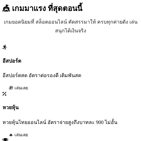
🎪 เกมมาแรง
ที่สุดตอนนี้
เกมยอดนิยมที่ สล็อตออนไลน์ คัดสรรมาให้ ครบทุกค่ายดัง เล่น
สนุกได้เงินจริง
อีสปอร์ต
อีสปอร์ตสด อัตราต่อรองดี เดิมพันสด
🎁 เล่นเลย
หวยหุ้น
หวยหุ้นไทยออนไลน์ อัตราจ่ายสูงถึงบาทละ 900 ไม่อั้น
🔥 เล่นเลย