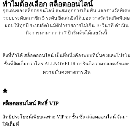
ทำไมต้องเลือก
สล็อตออนไลน์
จุดเด่นของสล็อตออนไลน์ สะสมทุกการเดิมพัน แลกรางวัลพิเศษ
ระบบระดับสมาชิก 5 ระดับ ยิ่งเล่นยิ่งได้เยอะ รางวัลวันเกิดพิเศษ
มอบให้ทุกปี ระบบอัตโนมัติทำรายการไม่เกิน 10 วินาที ดำเนิน
กิจการมามากกว่า 7 ปี เริ่มต้นได้เลยวันนี้
สิ่งที่ทำให้ สล็อตออนไลน์ เป็นที่หนึ่งคือระบบที่มั่นคงและโปรโม
ชั่นที่จัดเต็มกว่าใคร ALLNOVELJR การันตีความปลอดภัยและ
ความมั่นคงทางการเงิน
สล็อตออนไลน์ สิทธิ์ VIP
สิทธิประโยชน์เพียบเฉพาะ VIP ทุกชั้น ซึ่ง สล็อตออนไลน์ จัดมา
ให้เต็มที่