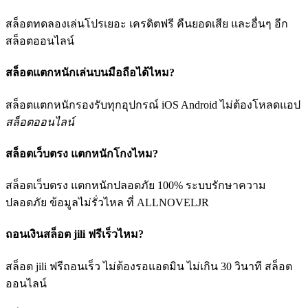
สล็อตทดลองเล่นโปรเยอะ เครดิตฟรี คืนยอดเสีย และอื่นๆ อีก
สล็อตออนไลน์
สล็อตแตกหนักเล่นบนมือถือได้ไหม?
สล็อตแตกหนักรองรับทุกอุปกรณ์ iOS Android ไม่ต้องโหลดแอป
สล็อตออนไลน์
สล็อตเว็บตรง แตกหนักโกงไหม?
สล็อตเว็บตรง แตกหนักปลอดภัย 100% ระบบรักษาความ
ปลอดภัย ข้อมูลไม่รั่วไหล ที่ ALLNOVELJR
ถอนเงินสล็อต jili ฟรีเร็วไหม?
สล็อต jili ฟรีถอนเร็ว ไม่ต้องรอแอดมิน ไม่เกิน 30 วินาที สล็อต
ออนไลน์