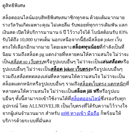
ดูสิทธิพิเศษ
สล็อตออนไลน์มอบสิทธิพิเศษสมาชิกทุกคน ด้วยแต้มมากมาย
รางวัลวันเกิดเฉพาะคุณ ไม่เคยลืม รับพอยท์ทุกการเดิมพัน แลก
เงินสด เปิดให้บริการมานาน 6 ปี ไว้วางใจได้ โบนัสต้อนรับ 83%
รับได้ถึง 10,000 บาทเต็ม นอกเหนือจากนี้ยังมีสล็อต joker เว็บ
ตรงให้เลือกอีกมากมาย โดยเฉพาะ
สล็อตทุนน้อย
ที่กำลังเป็นที่
นิยม รวมถึงสล็อต pg แตกง่ายที่หลายคนให้ความสนใจ ไม่ว่าจะ
เป็น
สล็อต xo เว็บตรง
หรือรูปแบบอื่นๆ ไม่ว่าจะเป็น
เล่นสล็อต
หรือ
รูปแบบอื่นๆ ไม่ว่าจะเป็น
สล็อต joker เว็บตรง
หรือรูปแบบอื่นๆ
รวมถึง
สล็อตทดลองเล่น
ที่หลายคนให้ความสนใจ ไม่ว่าจะเป็น
สล็อตแตกหนักหรือรูปแบบอื่นๆ รวมถึง
สล็อตเว็บตรง แตกหนัก
ที่
หลายคนให้ความสนใจ ไม่ว่าจะเป็น
สล็อต jili ฟรี
หรือรูปแบ
บอื่นๆ ทั้งนี้สามารถเข้าใช้งานได้ที่
สล็อตออนไลน์
ซึ่งรองรับทุก
อุปกรณ์ โดย ALLNOVELJR เป็นเว็บตรงที่ได้รับความไว้วางใจ
จากผู้เล่นจำนวนมาก สำหรับ
m98 ทางเข้า มือถือ
ก็พร้อมให้
บริการด้วยระบบที่มั่นคง