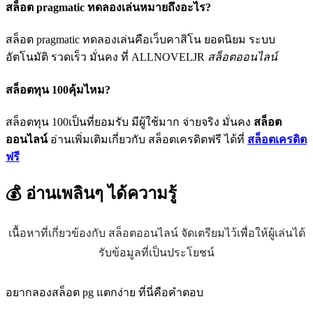
สล็อต pragmatic ทดลองเล่นหมายถึงอะไร?
สล็อต pragmatic ทดลองเล่นคือเว็บคาสิโน ยอดนิยม ระบบ
อัตโนมัติ รวดเร็ว มั่นคง ที่ ALLNOVELJR
สล็อตออนไลน์
สล็อตทุน 100คุ้มไหม?
สล็อตทุน 100เป็นที่ยอมรับ มีผู้ใช้มาก จ่ายจริง มั่นคง
สล็อต
ออนไลน์
อ่านเพิ่มเติมเกี่ยวกับ สล็อตเครดิตฟรี ได้ที่
สล็อตเครดิต
ฟรี
💰 อ่านเพลินๆ
ได้ความรู้
เนื้อหาที่เกี่ยวข้องกับ สล็อตออนไลน์ จัดเตรียมไว้เพื่อให้ผู้เล่นได้
รับข้อมูลที่เป็นประโยชน์
อยากลองสล็อต pg แตกง่าย ที่นี่คือคำตอบ