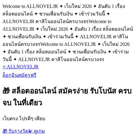
Welcome to ALLNOVELJR ✦ เว็บใหม่ 2026 ✦ อันดับ 1 เรื่อง
สล็อตออนไลน์ ✦ ชวนเพื่อนรับเงิน ✦ เข้าร่วมวันนี้ ✦
ALLNOVELJR คาสิโนออนไลน์ครบวงจร
Welcome to
ALLNOVELJR ✦ เว็บใหม่ 2026 ✦ อันดับ 1 เรื่อง สล็อตออนไลน์
✦ ชวนเพื่อนรับเงิน ✦ เข้าร่วมวันนี้ ✦ ALLNOVELJR คาสิโน
ออนไลน์ครบวงจร
Welcome to ALLNOVELJR ✦ เว็บใหม่ 2026
✦ อันดับ 1 เรื่อง สล็อตออนไลน์ ✦ ชวนเพื่อนรับเงิน ✦ เข้าร่วม
วันนี้ ✦ ALLNOVELJR คาสิโนออนไลน์ครบวงจร
⭐ ALLNOVELJR
ล็อกอิน
สมัครฟรี
🎁 สล็อตออนไลน์ สมัครง่าย รับโบนัส ครบ
จบ ในที่เดียว
เว็บตรง โปรดีๆ เพียบ
🎁 รับรางวัล
💫 ดูเกม