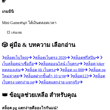
เกมมินิ
Mini Gameสนุก ได้เงินตลอดเวลา
💥 เล่นเลย
🎲 คู่มือ & บทความ
เลือกอ่าน
สล็อตเว็บใหญ่
สล็อตเว็บตรง 2026
สล็อตฟรีสปิน
เว็บสล็อตน่าเชื่อถือ
สล็อตออนไลน์ เว็บตรง
สล็อต joker
ทดลองเล่น
สล็อต jili เว็บตรง
สล็อต xo 888
สล็อต pg
ใหม่ล่าสุด
สล็อตฝากขั้นต่ำ 10 บาท
สล็อต123
สล็อต
เว็บตรง แตกง่าย pg
สล็อตแตกง่าย แจกจริง
👑 ข้อมูลช่วยเหลือ
สำหรับคุณ
สล็อต pg แตกง่ายคืออะไรกันแน่?