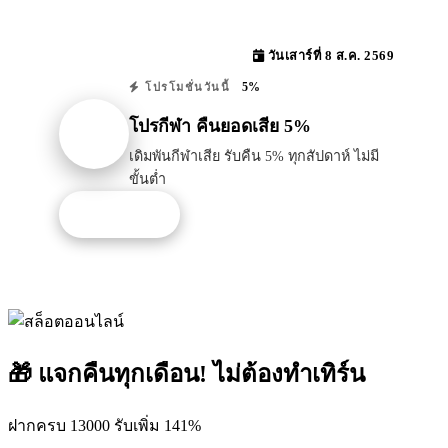
วันเสาร์ที่ 8 ส.ค. 2569
5%
โปรโมชั่นวันนี้
โปรกีฬา คืนยอดเสีย 5%
เดิมพันกีฬาเสีย รับคืน 5% ทุกสัปดาห์ ไม่มี
ขั้นต่ำ
รับโปรนี้
🎁 แจกคืนทุกเดือน! ไม่ต้องทำเทิร์น
ฝากครบ 13000 รับเพิ่ม 141%