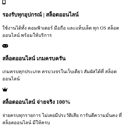
รองรับทุกอุปกรณ์ | สล็อตออนไลน์
ใช้งานได้ทั้ง คอมพิวเตอร์ มือถือ และแท็บเล็ต ทุก OS สล็อต
ออนไลน์ พร้อมให้บริการ
สล็อตออนไลน์ เกมครบครัน
เกมครบทุกประเภท ครบวงจรในเว็บเดียว สัมผัสได้ที่ สล็อต
ออนไลน์
สล็อตออนไลน์ จ่ายจริง 100%
จ่ายครบทุกรายการ ไม่เคยมีประวัติเสีย การันตีความมั่นคง ที่
สล็อตออนไลน์ มีให้ครบ