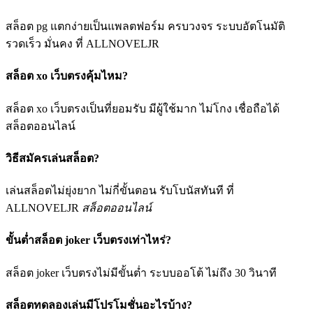
สล็อต pg แตกง่ายเป็นแพลตฟอร์ม ครบวงจร ระบบอัตโนมัติ
รวดเร็ว มั่นคง ที่ ALLNOVELJR
สล็อต xo เว็บตรงคุ้มไหม?
สล็อต xo เว็บตรงเป็นที่ยอมรับ มีผู้ใช้มาก ไม่โกง เชื่อถือได้
สล็อตออนไลน์
วิธีสมัครเล่นสล็อต?
เล่นสล็อตไม่ยุ่งยาก ไม่กี่ขั้นตอน รับโบนัสทันที ที่
ALLNOVELJR
สล็อตออนไลน์
ขั้นต่ำสล็อต joker เว็บตรงเท่าไหร่?
สล็อต joker เว็บตรงไม่มีขั้นต่ำ ระบบออโต้ ไม่ถึง 30 วินาที
สล็อตทดลองเล่นมีโปรโมชั่นอะไรบ้าง?