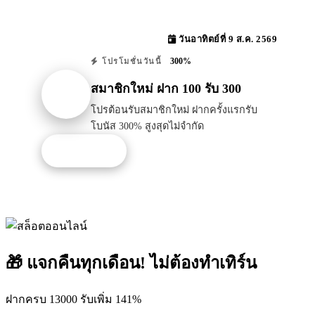
วันอาทิตย์ที่ 9 ส.ค. 2569
300%
โปรโมชั่นวันนี้
สมาชิกใหม่ ฝาก 100 รับ 300
โปรต้อนรับสมาชิกใหม่ ฝากครั้งแรกรับ
โบนัส 300% สูงสุดไม่จำกัด
รับโปรนี้
🎁 แจกคืนทุกเดือน! ไม่ต้องทำเทิร์น
ฝากครบ 13000 รับเพิ่ม 141%