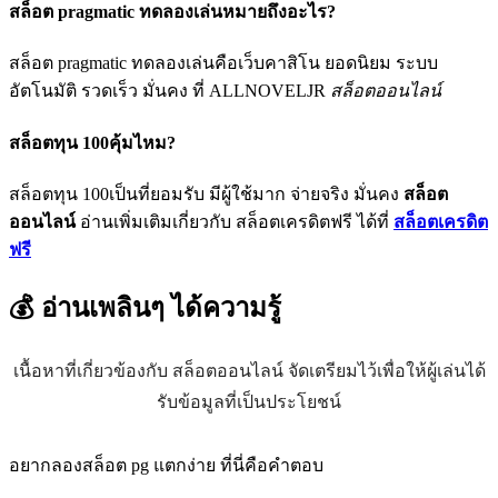
สล็อต pragmatic ทดลองเล่นหมายถึงอะไร?
สล็อต pragmatic ทดลองเล่นคือเว็บคาสิโน ยอดนิยม ระบบ
อัตโนมัติ รวดเร็ว มั่นคง ที่ ALLNOVELJR
สล็อตออนไลน์
สล็อตทุน 100คุ้มไหม?
สล็อตทุน 100เป็นที่ยอมรับ มีผู้ใช้มาก จ่ายจริง มั่นคง
สล็อต
ออนไลน์
อ่านเพิ่มเติมเกี่ยวกับ สล็อตเครดิตฟรี ได้ที่
สล็อตเครดิต
ฟรี
💰 อ่านเพลินๆ
ได้ความรู้
เนื้อหาที่เกี่ยวข้องกับ สล็อตออนไลน์ จัดเตรียมไว้เพื่อให้ผู้เล่นได้
รับข้อมูลที่เป็นประโยชน์
อยากลองสล็อต pg แตกง่าย ที่นี่คือคำตอบ