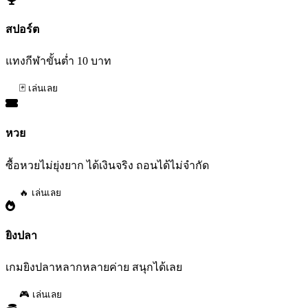
สปอร์ต
แทงกีฬาขั้นต่ำ 10 บาท
🃏 เล่นเลย
หวย
ซื้อหวยไม่ยุ่งยาก ได้เงินจริง ถอนได้ไม่จำกัด
🔥 เล่นเลย
ยิงปลา
เกมยิงปลาหลากหลายค่าย สนุกได้เลย
🎮 เล่นเลย