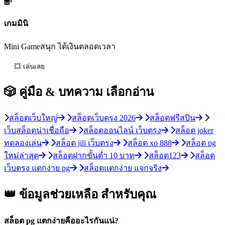
เกมมินิ
Mini Gameสนุก ได้เงินตลอดเวลา
💥 เล่นเลย
🎲 คู่มือ & บทความ
เลือกอ่าน
สล็อตเว็บใหญ่
สล็อตเว็บตรง 2026
สล็อตฟรีสปิน
เว็บสล็อตน่าเชื่อถือ
สล็อตออนไลน์ เว็บตรง
สล็อต joker
ทดลองเล่น
สล็อต jili เว็บตรง
สล็อต xo 888
สล็อต pg
ใหม่ล่าสุด
สล็อตฝากขั้นต่ำ 10 บาท
สล็อต123
สล็อต
เว็บตรง แตกง่าย pg
สล็อตแตกง่าย แจกจริง
👑 ข้อมูลช่วยเหลือ
สำหรับคุณ
สล็อต pg แตกง่ายคืออะไรกันแน่?