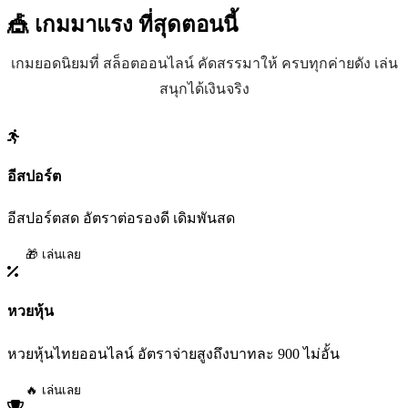
🎪 เกมมาแรง
ที่สุดตอนนี้
เกมยอดนิยมที่ สล็อตออนไลน์ คัดสรรมาให้ ครบทุกค่ายดัง เล่น
สนุกได้เงินจริง
อีสปอร์ต
อีสปอร์ตสด อัตราต่อรองดี เดิมพันสด
🎁 เล่นเลย
หวยหุ้น
หวยหุ้นไทยออนไลน์ อัตราจ่ายสูงถึงบาทละ 900 ไม่อั้น
🔥 เล่นเลย