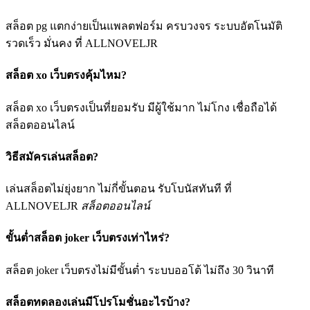
สล็อต pg แตกง่ายเป็นแพลตฟอร์ม ครบวงจร ระบบอัตโนมัติ
รวดเร็ว มั่นคง ที่ ALLNOVELJR
สล็อต xo เว็บตรงคุ้มไหม?
สล็อต xo เว็บตรงเป็นที่ยอมรับ มีผู้ใช้มาก ไม่โกง เชื่อถือได้
สล็อตออนไลน์
วิธีสมัครเล่นสล็อต?
เล่นสล็อตไม่ยุ่งยาก ไม่กี่ขั้นตอน รับโบนัสทันที ที่
ALLNOVELJR
สล็อตออนไลน์
ขั้นต่ำสล็อต joker เว็บตรงเท่าไหร่?
สล็อต joker เว็บตรงไม่มีขั้นต่ำ ระบบออโต้ ไม่ถึง 30 วินาที
สล็อตทดลองเล่นมีโปรโมชั่นอะไรบ้าง?