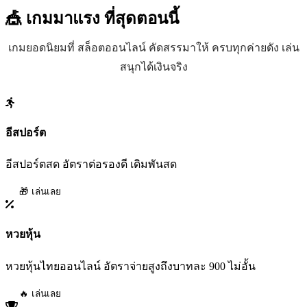
🎪 เกมมาแรง
ที่สุดตอนนี้
เกมยอดนิยมที่ สล็อตออนไลน์ คัดสรรมาให้ ครบทุกค่ายดัง เล่น
สนุกได้เงินจริง
อีสปอร์ต
อีสปอร์ตสด อัตราต่อรองดี เดิมพันสด
🎁 เล่นเลย
หวยหุ้น
หวยหุ้นไทยออนไลน์ อัตราจ่ายสูงถึงบาทละ 900 ไม่อั้น
🔥 เล่นเลย