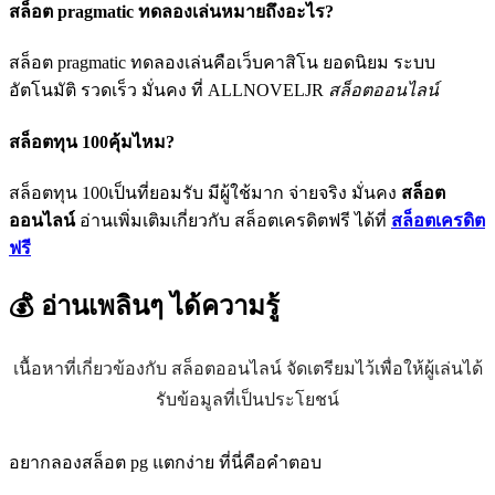
สล็อต pragmatic ทดลองเล่นหมายถึงอะไร?
สล็อต pragmatic ทดลองเล่นคือเว็บคาสิโน ยอดนิยม ระบบ
อัตโนมัติ รวดเร็ว มั่นคง ที่ ALLNOVELJR
สล็อตออนไลน์
สล็อตทุน 100คุ้มไหม?
สล็อตทุน 100เป็นที่ยอมรับ มีผู้ใช้มาก จ่ายจริง มั่นคง
สล็อต
ออนไลน์
อ่านเพิ่มเติมเกี่ยวกับ สล็อตเครดิตฟรี ได้ที่
สล็อตเครดิต
ฟรี
💰 อ่านเพลินๆ
ได้ความรู้
เนื้อหาที่เกี่ยวข้องกับ สล็อตออนไลน์ จัดเตรียมไว้เพื่อให้ผู้เล่นได้
รับข้อมูลที่เป็นประโยชน์
อยากลองสล็อต pg แตกง่าย ที่นี่คือคำตอบ