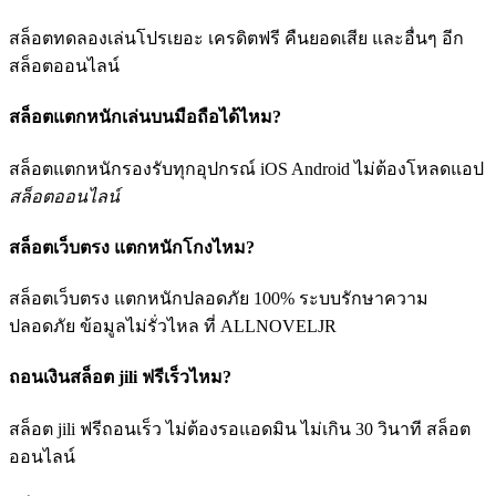
สล็อตทดลองเล่นโปรเยอะ เครดิตฟรี คืนยอดเสีย และอื่นๆ อีก
สล็อตออนไลน์
สล็อตแตกหนักเล่นบนมือถือได้ไหม?
สล็อตแตกหนักรองรับทุกอุปกรณ์ iOS Android ไม่ต้องโหลดแอป
สล็อตออนไลน์
สล็อตเว็บตรง แตกหนักโกงไหม?
สล็อตเว็บตรง แตกหนักปลอดภัย 100% ระบบรักษาความ
ปลอดภัย ข้อมูลไม่รั่วไหล ที่ ALLNOVELJR
ถอนเงินสล็อต jili ฟรีเร็วไหม?
สล็อต jili ฟรีถอนเร็ว ไม่ต้องรอแอดมิน ไม่เกิน 30 วินาที สล็อต
ออนไลน์