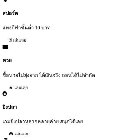
สปอร์ต
แทงกีฬาขั้นต่ำ 10 บาท
🃏 เล่นเลย
หวย
ซื้อหวยไม่ยุ่งยาก ได้เงินจริง ถอนได้ไม่จำกัด
🔥 เล่นเลย
ยิงปลา
เกมยิงปลาหลากหลายค่าย สนุกได้เลย
🎮 เล่นเลย