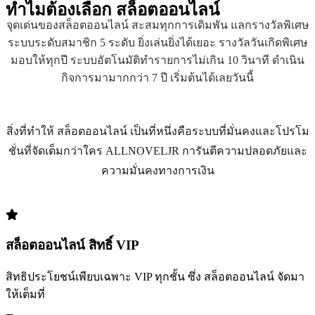
ทำไมต้องเลือก
สล็อตออนไลน์
จุดเด่นของสล็อตออนไลน์ สะสมทุกการเดิมพัน แลกรางวัลพิเศษ
ระบบระดับสมาชิก 5 ระดับ ยิ่งเล่นยิ่งได้เยอะ รางวัลวันเกิดพิเศษ
มอบให้ทุกปี ระบบอัตโนมัติทำรายการไม่เกิน 10 วินาที ดำเนิน
กิจการมามากกว่า 7 ปี เริ่มต้นได้เลยวันนี้
สิ่งที่ทำให้ สล็อตออนไลน์ เป็นที่หนึ่งคือระบบที่มั่นคงและโปรโม
ชั่นที่จัดเต็มกว่าใคร ALLNOVELJR การันตีความปลอดภัยและ
ความมั่นคงทางการเงิน
สล็อตออนไลน์ สิทธิ์ VIP
สิทธิประโยชน์เพียบเฉพาะ VIP ทุกชั้น ซึ่ง สล็อตออนไลน์ จัดมา
ให้เต็มที่