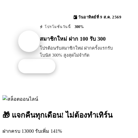
วันอาทิตย์ที่ 9 ส.ค. 2569
300%
โปรโมชั่นวันนี้
สมาชิกใหม่ ฝาก 100 รับ 300
โปรต้อนรับสมาชิกใหม่ ฝากครั้งแรกรับ
โบนัส 300% สูงสุดไม่จำกัด
รับโปรนี้
🎁 แจกคืนทุกเดือน! ไม่ต้องทำเทิร์น
ฝากครบ 13000 รับเพิ่ม 141%