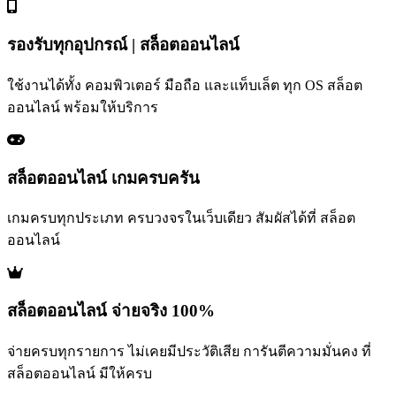
รองรับทุกอุปกรณ์ | สล็อตออนไลน์
ใช้งานได้ทั้ง คอมพิวเตอร์ มือถือ และแท็บเล็ต ทุก OS สล็อต
ออนไลน์ พร้อมให้บริการ
สล็อตออนไลน์ เกมครบครัน
เกมครบทุกประเภท ครบวงจรในเว็บเดียว สัมผัสได้ที่ สล็อต
ออนไลน์
สล็อตออนไลน์ จ่ายจริง 100%
จ่ายครบทุกรายการ ไม่เคยมีประวัติเสีย การันตีความมั่นคง ที่
สล็อตออนไลน์ มีให้ครบ