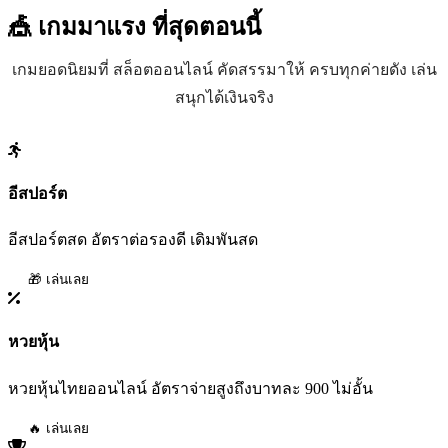
🎪 เกมมาแรง
ที่สุดตอนนี้
เกมยอดนิยมที่ สล็อตออนไลน์ คัดสรรมาให้ ครบทุกค่ายดัง เล่น
สนุกได้เงินจริง
อีสปอร์ต
อีสปอร์ตสด อัตราต่อรองดี เดิมพันสด
🎁 เล่นเลย
หวยหุ้น
หวยหุ้นไทยออนไลน์ อัตราจ่ายสูงถึงบาทละ 900 ไม่อั้น
🔥 เล่นเลย