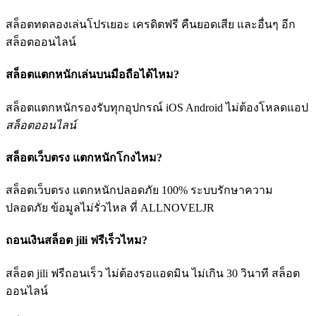
สล็อตทดลองเล่นโปรเยอะ เครดิตฟรี คืนยอดเสีย และอื่นๆ อีก
สล็อตออนไลน์
สล็อตแตกหนักเล่นบนมือถือได้ไหม?
สล็อตแตกหนักรองรับทุกอุปกรณ์ iOS Android ไม่ต้องโหลดแอป
สล็อตออนไลน์
สล็อตเว็บตรง แตกหนักโกงไหม?
สล็อตเว็บตรง แตกหนักปลอดภัย 100% ระบบรักษาความ
ปลอดภัย ข้อมูลไม่รั่วไหล ที่ ALLNOVELJR
ถอนเงินสล็อต jili ฟรีเร็วไหม?
สล็อต jili ฟรีถอนเร็ว ไม่ต้องรอแอดมิน ไม่เกิน 30 วินาที สล็อต
ออนไลน์