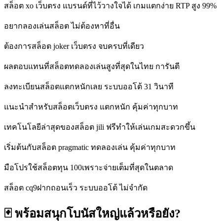
สล็อต xo เว็บตรง แบรนด์ที่ไว้วางใจได้ เกมแตกง่าย RTP สูง 99%
อยากลองเล่นสล็อต ไม่ต้องหาที่อื่น
ต้องการสล็อต joker เว็บตรง จบครบที่เดียว
ผลตอบแทนที่สล็อตทดลองเล่นสูงที่สุดในไทย การันตี
ลงทะเบียนสล็อตแตกหนักเลย ระบบออโต้ 31 วินาที
แนะนำสำหรับสล็อตเว็บตรง แตกหนัก คุ้มค่าทุกบาท
เทคโนโลยีล่าสุดของสล็อต jili ฟรีทำให้เล่นเกมสะดวกขึ้น
เริ่มต้นกับสล็อต pragmatic ทดลองเล่น คุ้มค่าทุกบาท
มือโปรใช้สล็อตทุน 100เพราะจ่ายเต็มที่สุดในตลาด
สล็อต cq9ฝากถอนเร็ว ระบบออโต้ ไม่จำกัด
🃏 พร้อมสนุกโบนัสใหญ่แล้วหรือยัง?