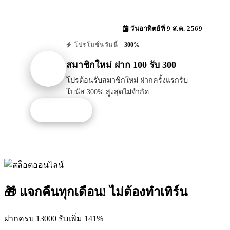
วันอาทิตย์ที่ 9 ส.ค. 2569
300%
โปรโมชั่นวันนี้
สมาชิกใหม่ ฝาก 100 รับ 300
โปรต้อนรับสมาชิกใหม่ ฝากครั้งแรกรับ
โบนัส 300% สูงสุดไม่จำกัด
รับโปรนี้
🎁 แจกคืนทุกเดือน! ไม่ต้องทำเทิร์น
ฝากครบ 13000 รับเพิ่ม 141%