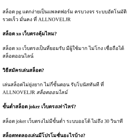
สล็อต pg แตกง่ายเป็นแพลตฟอร์ม ครบวงจร ระบบอัตโนมัติ
รวดเร็ว มั่นคง ที่ ALLNOVELJR
สล็อต xo เว็บตรงคุ้มไหม?
สล็อต xo เว็บตรงเป็นที่ยอมรับ มีผู้ใช้มาก ไม่โกง เชื่อถือได้
สล็อตออนไลน์
วิธีสมัครเล่นสล็อต?
เล่นสล็อตไม่ยุ่งยาก ไม่กี่ขั้นตอน รับโบนัสทันที ที่
ALLNOVELJR
สล็อตออนไลน์
ขั้นต่ำสล็อต joker เว็บตรงเท่าไหร่?
สล็อต joker เว็บตรงไม่มีขั้นต่ำ ระบบออโต้ ไม่ถึง 30 วินาที
สล็อตทดลองเล่นมีโปรโมชั่นอะไรบ้าง?