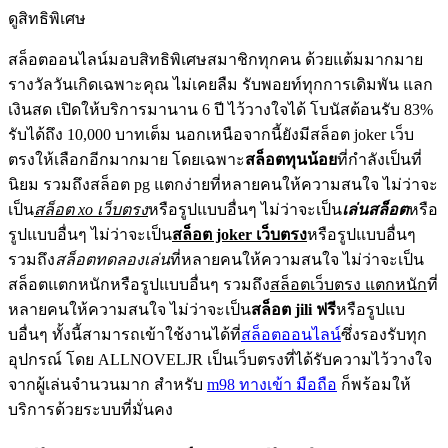
ดูสิทธิพิเศษ
สล็อตออนไลน์มอบสิทธิพิเศษสมาชิกทุกคน ด้วยแต้มมากมาย
รางวัลวันเกิดเฉพาะคุณ ไม่เคยลืม รับพอยท์ทุกการเดิมพัน แลก
เงินสด เปิดให้บริการมานาน 6 ปี ไว้วางใจได้ โบนัสต้อนรับ 83%
รับได้ถึง 10,000 บาทเต็ม นอกเหนือจากนี้ยังมีสล็อต joker เว็บ
ตรงให้เลือกอีกมากมาย โดยเฉพาะ
สล็อตทุนน้อย
ที่กำลังเป็นที่
นิยม รวมถึงสล็อต pg แตกง่ายที่หลายคนให้ความสนใจ ไม่ว่าจะ
เป็น
สล็อต xo เว็บตรง
หรือรูปแบบอื่นๆ ไม่ว่าจะเป็น
เล่นสล็อต
หรือ
รูปแบบอื่นๆ ไม่ว่าจะเป็น
สล็อต joker เว็บตรง
หรือรูปแบบอื่นๆ
รวมถึง
สล็อตทดลองเล่น
ที่หลายคนให้ความสนใจ ไม่ว่าจะเป็น
สล็อตแตกหนักหรือรูปแบบอื่นๆ รวมถึง
สล็อตเว็บตรง แตกหนัก
ที่
หลายคนให้ความสนใจ ไม่ว่าจะเป็น
สล็อต jili ฟรี
หรือรูปแบ
บอื่นๆ ทั้งนี้สามารถเข้าใช้งานได้ที่
สล็อตออนไลน์
ซึ่งรองรับทุก
อุปกรณ์ โดย ALLNOVELJR เป็นเว็บตรงที่ได้รับความไว้วางใจ
จากผู้เล่นจำนวนมาก สำหรับ
m98 ทางเข้า มือถือ
ก็พร้อมให้
บริการด้วยระบบที่มั่นคง