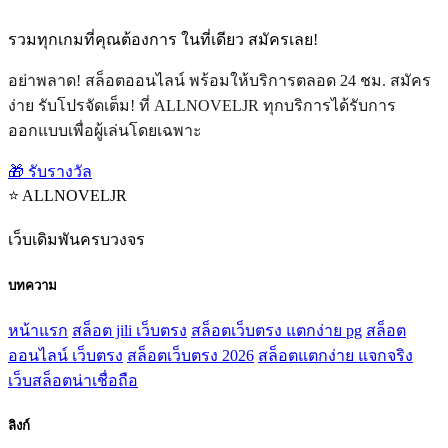
รวมทุกเกมที่คุณต้องการ ในที่เดียว สมัครเลย!
อย่าพลาด! สล็อตออนไลน์ พร้อมให้บริการตลอด 24 ชม. สมัคร
ง่าย รับโปรจัดเต็ม! ที่ ALLNOVELJR ทุกบริการได้รับการ
ออกแบบเพื่อผู้เล่นโดยเฉพาะ
🎁 รับรางวัล
⭐ ALLNOVELJR
เว็บเดิมพันครบวงจร
บทความ
หน้าแรก
สล็อต jili เว็บตรง
สล็อตเว็บตรง แตกง่าย pg
สล็อต
ออนไลน์ เว็บตรง
สล็อตเว็บตรง 2026
สล็อตแตกง่าย แจกจริง
เว็บสล็อตน่าเชื่อถือ
ลิงก์