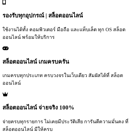
รองรับทุกอุปกรณ์ | สล็อตออนไลน์
ใช้งานได้ทั้ง คอมพิวเตอร์ มือถือ และแท็บเล็ต ทุก OS สล็อต
ออนไลน์ พร้อมให้บริการ
สล็อตออนไลน์ เกมครบครัน
เกมครบทุกประเภท ครบวงจรในเว็บเดียว สัมผัสได้ที่ สล็อต
ออนไลน์
สล็อตออนไลน์ จ่ายจริง 100%
จ่ายครบทุกรายการ ไม่เคยมีประวัติเสีย การันตีความมั่นคง ที่
สล็อตออนไลน์ มีให้ครบ