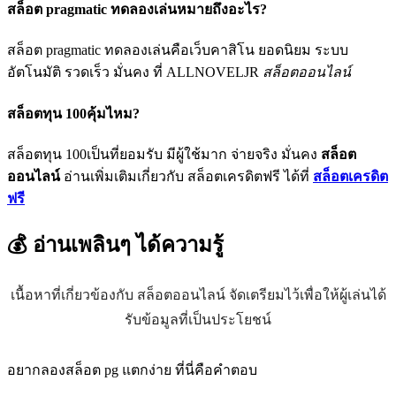
สล็อต pragmatic ทดลองเล่นหมายถึงอะไร?
สล็อต pragmatic ทดลองเล่นคือเว็บคาสิโน ยอดนิยม ระบบ
อัตโนมัติ รวดเร็ว มั่นคง ที่ ALLNOVELJR
สล็อตออนไลน์
สล็อตทุน 100คุ้มไหม?
สล็อตทุน 100เป็นที่ยอมรับ มีผู้ใช้มาก จ่ายจริง มั่นคง
สล็อต
ออนไลน์
อ่านเพิ่มเติมเกี่ยวกับ สล็อตเครดิตฟรี ได้ที่
สล็อตเครดิต
ฟรี
💰 อ่านเพลินๆ
ได้ความรู้
เนื้อหาที่เกี่ยวข้องกับ สล็อตออนไลน์ จัดเตรียมไว้เพื่อให้ผู้เล่นได้
รับข้อมูลที่เป็นประโยชน์
อยากลองสล็อต pg แตกง่าย ที่นี่คือคำตอบ