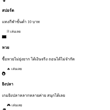
สปอร์ต
แทงกีฬาขั้นต่ำ 10 บาท
🃏 เล่นเลย
หวย
ซื้อหวยไม่ยุ่งยาก ได้เงินจริง ถอนได้ไม่จำกัด
🔥 เล่นเลย
ยิงปลา
เกมยิงปลาหลากหลายค่าย สนุกได้เลย
🎮 เล่นเลย