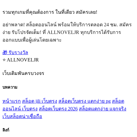
รวมทุกเกมที่คุณต้องการ ในที่เดียว สมัครเลย!
อย่าพลาด! สล็อตออนไลน์ พร้อมให้บริการตลอด 24 ชม. สมัคร
ง่าย รับโปรจัดเต็ม! ที่ ALLNOVELJR ทุกบริการได้รับการ
ออกแบบเพื่อผู้เล่นโดยเฉพาะ
🎁 รับรางวัล
⭐ ALLNOVELJR
เว็บเดิมพันครบวงจร
บทความ
หน้าแรก
สล็อต jili เว็บตรง
สล็อตเว็บตรง แตกง่าย pg
สล็อต
ออนไลน์ เว็บตรง
สล็อตเว็บตรง 2026
สล็อตแตกง่าย แจกจริง
เว็บสล็อตน่าเชื่อถือ
ลิงก์