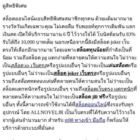
ดูสิทธิพิเศษ
สล็อตออนไลน์มอบสิทธิพิเศษสมาชิกทุกคน ด้วยแต้มมากมาย
รางวัลวันเกิดเฉพาะคุณ ไม่เคยลืม รับพอยท์ทุกการเดิมพัน แลก
เงินสด เปิดให้บริการมานาน 6 ปี ไว้วางใจได้ โบนัสต้อนรับ 83%
รับได้ถึง 10,000 บาทเต็ม นอกเหนือจากนี้ยังมีสล็อต joker เว็บ
ตรงให้เลือกอีกมากมาย โดยเฉพาะ
สล็อตทุนน้อย
ที่กำลังเป็นที่
นิยม รวมถึงสล็อต pg แตกง่ายที่หลายคนให้ความสนใจ ไม่ว่าจะ
เป็น
สล็อต xo เว็บตรง
หรือรูปแบบอื่นๆ ไม่ว่าจะเป็น
เล่นสล็อต
หรือ
รูปแบบอื่นๆ ไม่ว่าจะเป็น
สล็อต joker เว็บตรง
หรือรูปแบบอื่นๆ
รวมถึง
สล็อตทดลองเล่น
ที่หลายคนให้ความสนใจ ไม่ว่าจะเป็น
สล็อตแตกหนักหรือรูปแบบอื่นๆ รวมถึง
สล็อตเว็บตรง แตกหนัก
ที่
หลายคนให้ความสนใจ ไม่ว่าจะเป็น
สล็อต jili ฟรี
หรือรูปแบ
บอื่นๆ ทั้งนี้สามารถเข้าใช้งานได้ที่
สล็อตออนไลน์
ซึ่งรองรับทุก
อุปกรณ์ โดย ALLNOVELJR เป็นเว็บตรงที่ได้รับความไว้วางใจ
จากผู้เล่นจำนวนมาก สำหรับ
m98 ทางเข้า มือถือ
ก็พร้อมให้
บริการด้วยระบบที่มั่นคง