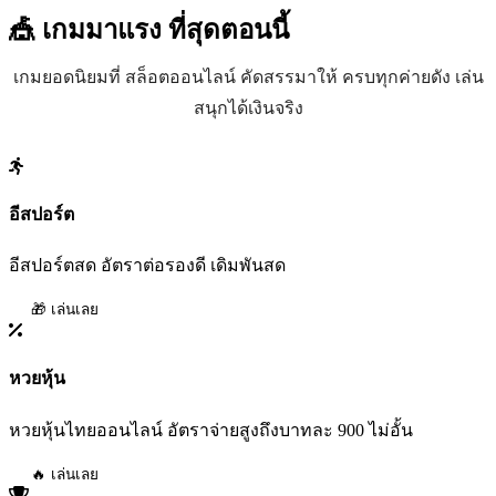
🎪 เกมมาแรง
ที่สุดตอนนี้
เกมยอดนิยมที่ สล็อตออนไลน์ คัดสรรมาให้ ครบทุกค่ายดัง เล่น
สนุกได้เงินจริง
อีสปอร์ต
อีสปอร์ตสด อัตราต่อรองดี เดิมพันสด
🎁 เล่นเลย
หวยหุ้น
หวยหุ้นไทยออนไลน์ อัตราจ่ายสูงถึงบาทละ 900 ไม่อั้น
🔥 เล่นเลย