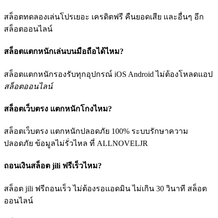
สล็อตทดลองเล่นโปรเยอะ เครดิตฟรี คืนยอดเสีย และอื่นๆ อีก
สล็อตออนไลน์
สล็อตแตกหนักเล่นบนมือถือได้ไหม?
สล็อตแตกหนักรองรับทุกอุปกรณ์ iOS Android ไม่ต้องโหลดแอป
สล็อตออนไลน์
สล็อตเว็บตรง แตกหนักโกงไหม?
สล็อตเว็บตรง แตกหนักปลอดภัย 100% ระบบรักษาความ
ปลอดภัย ข้อมูลไม่รั่วไหล ที่ ALLNOVELJR
ถอนเงินสล็อต jili ฟรีเร็วไหม?
สล็อต jili ฟรีถอนเร็ว ไม่ต้องรอแอดมิน ไม่เกิน 30 วินาที สล็อต
ออนไลน์