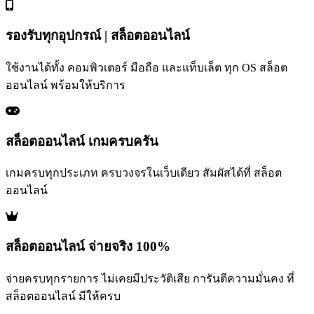
รองรับทุกอุปกรณ์ | สล็อตออนไลน์
ใช้งานได้ทั้ง คอมพิวเตอร์ มือถือ และแท็บเล็ต ทุก OS สล็อต
ออนไลน์ พร้อมให้บริการ
สล็อตออนไลน์ เกมครบครัน
เกมครบทุกประเภท ครบวงจรในเว็บเดียว สัมผัสได้ที่ สล็อต
ออนไลน์
สล็อตออนไลน์ จ่ายจริง 100%
จ่ายครบทุกรายการ ไม่เคยมีประวัติเสีย การันตีความมั่นคง ที่
สล็อตออนไลน์ มีให้ครบ