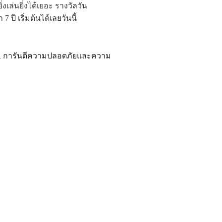
ล่นยิ่งได้เยอะ รางวัลวัน
ปี เริ่มต้นได้เลยวันนี้
ELJR การันตีความปลอดภัยและความ