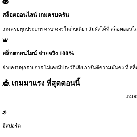
สล็อตออนไลน์ เกมครบครัน
เกมครบทุกประเภท ครบวงจรในเว็บเดียว สัมผัสได้ที่ สล็อตออนไล
สล็อตออนไลน์ จ่ายจริง 100%
จ่ายครบทุกรายการ ไม่เคยมีประวัติเสีย การันตีความมั่นคง ที่ ส
🎪 เกมมาแรง
ที่สุดตอนนี้
เกมยอ
อีสปอร์ต