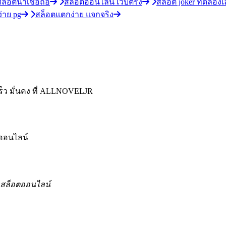
สล็อตน่าเชื่อถือ
สล็อตออนไลน์ เว็บตรง
สล็อต joker ทดลองเ
่าย pg
สล็อตแตกง่าย แจกจริง
็ว มั่นคง ที่ ALLNOVELJR
อตออนไลน์
สล็อตออนไลน์