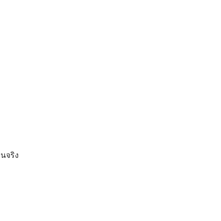
ินจริง