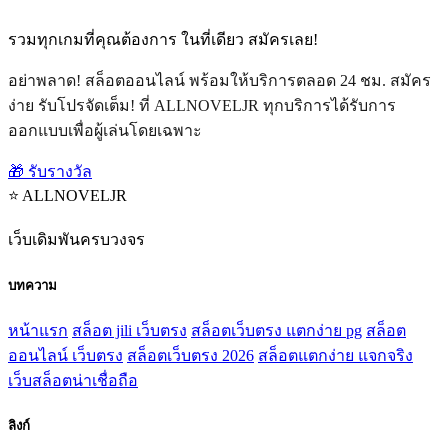
รวมทุกเกมที่คุณต้องการ ในที่เดียว สมัครเลย!
อย่าพลาด! สล็อตออนไลน์ พร้อมให้บริการตลอด 24 ชม. สมัคร
ง่าย รับโปรจัดเต็ม! ที่ ALLNOVELJR ทุกบริการได้รับการ
ออกแบบเพื่อผู้เล่นโดยเฉพาะ
🎁 รับรางวัล
⭐ ALLNOVELJR
เว็บเดิมพันครบวงจร
บทความ
หน้าแรก
สล็อต jili เว็บตรง
สล็อตเว็บตรง แตกง่าย pg
สล็อต
ออนไลน์ เว็บตรง
สล็อตเว็บตรง 2026
สล็อตแตกง่าย แจกจริง
เว็บสล็อตน่าเชื่อถือ
ลิงก์