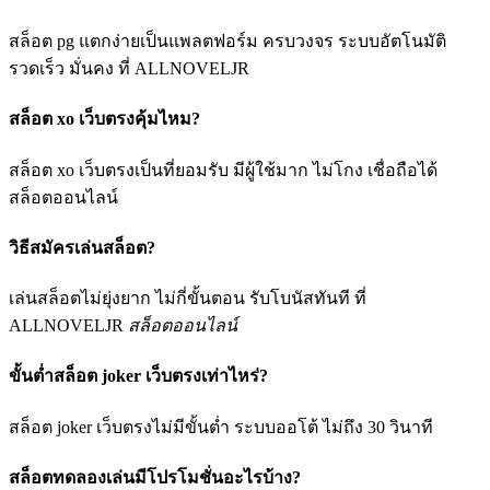
สล็อต pg แตกง่ายเป็นแพลตฟอร์ม ครบวงจร ระบบอัตโนมัติ
รวดเร็ว มั่นคง ที่ ALLNOVELJR
สล็อต xo เว็บตรงคุ้มไหม?
สล็อต xo เว็บตรงเป็นที่ยอมรับ มีผู้ใช้มาก ไม่โกง เชื่อถือได้
สล็อตออนไลน์
วิธีสมัครเล่นสล็อต?
เล่นสล็อตไม่ยุ่งยาก ไม่กี่ขั้นตอน รับโบนัสทันที ที่
ALLNOVELJR
สล็อตออนไลน์
ขั้นต่ำสล็อต joker เว็บตรงเท่าไหร่?
สล็อต joker เว็บตรงไม่มีขั้นต่ำ ระบบออโต้ ไม่ถึง 30 วินาที
สล็อตทดลองเล่นมีโปรโมชั่นอะไรบ้าง?