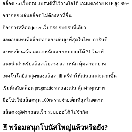
สล็อต xo เว็บตรง แบรนด์ที่ไว้วางใจได้ เกมแตกง่าย RTP สูง 99%
อยากลองเล่นสล็อต ไม่ต้องหาที่อื่น
ต้องการสล็อต joker เว็บตรง จบครบที่เดียว
ผลตอบแทนที่สล็อตทดลองเล่นสูงที่สุดในไทย การันตี
ลงทะเบียนสล็อตแตกหนักเลย ระบบออโต้ 31 วินาที
แนะนำสำหรับสล็อตเว็บตรง แตกหนัก คุ้มค่าทุกบาท
เทคโนโลยีล่าสุดของสล็อต jili ฟรีทำให้เล่นเกมสะดวกขึ้น
เริ่มต้นกับสล็อต pragmatic ทดลองเล่น คุ้มค่าทุกบาท
มือโปรใช้สล็อตทุน 100เพราะจ่ายเต็มที่สุดในตลาด
สล็อต cq9ฝากถอนเร็ว ระบบออโต้ ไม่จำกัด
🃏 พร้อมสนุกโบนัสใหญ่แล้วหรือยัง?