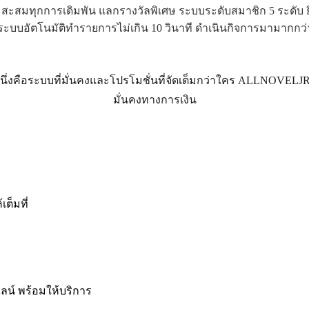
สะสมทุกการเดิมพัน แลกรางวัลพิเศษ ระบบระดับสมาชิก 5 ระดับ ยิ่งเ
ระบบอัตโนมัติทำรายการไม่เกิน 10 วินาที ดำเนินกิจการมามากกว่า 7 
ที่หนึ่งคือระบบที่มั่นคงและโปรโมชั่นที่จัดเต็มกว่าใคร ALLNOV
มั่นคงทางการเงิน
ต็มที่
ไลน์ พร้อมให้บริการ