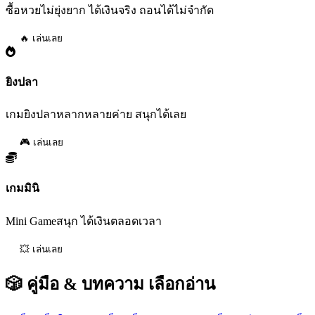
ซื้อหวยไม่ยุ่งยาก ได้เงินจริง ถอนได้ไม่จำกัด
🔥 เล่นเลย
ยิงปลา
เกมยิงปลาหลากหลายค่าย สนุกได้เลย
🎮 เล่นเลย
เกมมินิ
Mini Gameสนุก ได้เงินตลอดเวลา
💥 เล่นเลย
🎲 คู่มือ & บทความ
เลือกอ่าน