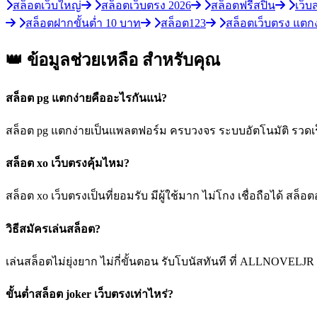
สล็อตเว็บใหญ่
สล็อตเว็บตรง 2026
สล็อตฟรีสปิน
เว็บ
สล็อตฝากขั้นต่ำ 10 บาท
สล็อต123
สล็อตเว็บตรง แตกง
👑 ข้อมูลช่วยเหลือ
สำหรับคุณ
สล็อต pg แตกง่ายคืออะไรกันแน่?
สล็อต pg แตกง่ายเป็นแพลตฟอร์ม ครบวงจร ระบบอัตโนมัติ รวดเร
สล็อต xo เว็บตรงคุ้มไหม?
สล็อต xo เว็บตรงเป็นที่ยอมรับ มีผู้ใช้มาก ไม่โกง เชื่อถือได้ สล็
วิธีสมัครเล่นสล็อต?
เล่นสล็อตไม่ยุ่งยาก ไม่กี่ขั้นตอน รับโบนัสทันที ที่ ALLNOVELJR
ขั้นต่ำสล็อต joker เว็บตรงเท่าไหร่?