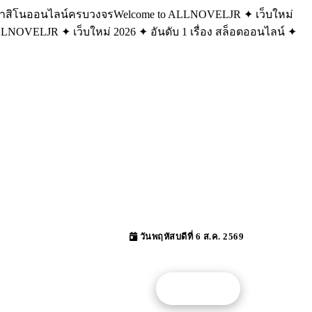
R คาสิโนออนไลน์ครบวงจร
Welcome to ALLNOVELJR ✦ เว็บใหม่
LNOVELJR ✦ เว็บใหม่ 2026 ✦ อันดับ 1 เรื่อง สล็อตออนไลน์ ✦
วันพฤหัสบดีที่ 6 ส.ค. 2569
รับโปรนี้