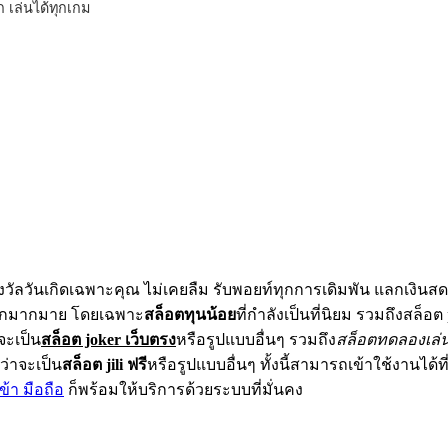
 เล่นได้ทุกเกม
วันเกิดเฉพาะคุณ ไม่เคยลืม รับพอยท์ทุกการเดิมพัน แลกเงินสด เปิ
อกอีกมากมาย โดยเฉพาะ
สล็อตทุนน้อย
ที่กำลังเป็นที่นิยม รวมถึงสล็
จะเป็น
สล็อต joker เว็บตรง
หรือรูปแบบอื่นๆ รวมถึง
สล็อตทดลองเล่
ว่าจะเป็น
สล็อต jili ฟรี
หรือรูปแบบอื่นๆ ทั้งนี้สามารถเข้าใช้งานได้ที
้า มือถือ
ก็พร้อมให้บริการด้วยระบบที่มั่นคง