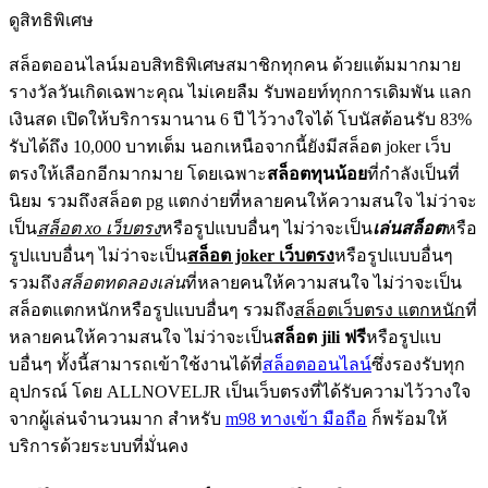
ดูสิทธิพิเศษ
สล็อตออนไลน์มอบสิทธิพิเศษสมาชิกทุกคน ด้วยแต้มมากมาย
รางวัลวันเกิดเฉพาะคุณ ไม่เคยลืม รับพอยท์ทุกการเดิมพัน แลก
เงินสด เปิดให้บริการมานาน 6 ปี ไว้วางใจได้ โบนัสต้อนรับ 83%
รับได้ถึง 10,000 บาทเต็ม นอกเหนือจากนี้ยังมีสล็อต joker เว็บ
ตรงให้เลือกอีกมากมาย โดยเฉพาะ
สล็อตทุนน้อย
ที่กำลังเป็นที่
นิยม รวมถึงสล็อต pg แตกง่ายที่หลายคนให้ความสนใจ ไม่ว่าจะ
เป็น
สล็อต xo เว็บตรง
หรือรูปแบบอื่นๆ ไม่ว่าจะเป็น
เล่นสล็อต
หรือ
รูปแบบอื่นๆ ไม่ว่าจะเป็น
สล็อต joker เว็บตรง
หรือรูปแบบอื่นๆ
รวมถึง
สล็อตทดลองเล่น
ที่หลายคนให้ความสนใจ ไม่ว่าจะเป็น
สล็อตแตกหนักหรือรูปแบบอื่นๆ รวมถึง
สล็อตเว็บตรง แตกหนัก
ที่
หลายคนให้ความสนใจ ไม่ว่าจะเป็น
สล็อต jili ฟรี
หรือรูปแบ
บอื่นๆ ทั้งนี้สามารถเข้าใช้งานได้ที่
สล็อตออนไลน์
ซึ่งรองรับทุก
อุปกรณ์ โดย ALLNOVELJR เป็นเว็บตรงที่ได้รับความไว้วางใจ
จากผู้เล่นจำนวนมาก สำหรับ
m98 ทางเข้า มือถือ
ก็พร้อมให้
บริการด้วยระบบที่มั่นคง