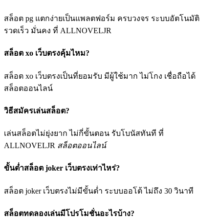
สล็อต pg แตกง่ายเป็นแพลตฟอร์ม ครบวงจร ระบบอัตโนมัติ
รวดเร็ว มั่นคง ที่ ALLNOVELJR
สล็อต xo เว็บตรงคุ้มไหม?
สล็อต xo เว็บตรงเป็นที่ยอมรับ มีผู้ใช้มาก ไม่โกง เชื่อถือได้
สล็อตออนไลน์
วิธีสมัครเล่นสล็อต?
เล่นสล็อตไม่ยุ่งยาก ไม่กี่ขั้นตอน รับโบนัสทันที ที่
ALLNOVELJR
สล็อตออนไลน์
ขั้นต่ำสล็อต joker เว็บตรงเท่าไหร่?
สล็อต joker เว็บตรงไม่มีขั้นต่ำ ระบบออโต้ ไม่ถึง 30 วินาที
สล็อตทดลองเล่นมีโปรโมชั่นอะไรบ้าง?