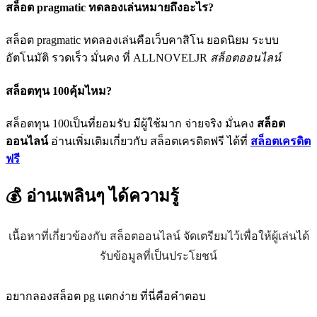
สล็อต pragmatic ทดลองเล่นหมายถึงอะไร?
สล็อต pragmatic ทดลองเล่นคือเว็บคาสิโน ยอดนิยม ระบบ
อัตโนมัติ รวดเร็ว มั่นคง ที่ ALLNOVELJR
สล็อตออนไลน์
สล็อตทุน 100คุ้มไหม?
สล็อตทุน 100เป็นที่ยอมรับ มีผู้ใช้มาก จ่ายจริง มั่นคง
สล็อต
ออนไลน์
อ่านเพิ่มเติมเกี่ยวกับ สล็อตเครดิตฟรี ได้ที่
สล็อตเครดิต
ฟรี
💰 อ่านเพลินๆ
ได้ความรู้
เนื้อหาที่เกี่ยวข้องกับ สล็อตออนไลน์ จัดเตรียมไว้เพื่อให้ผู้เล่นได้
รับข้อมูลที่เป็นประโยชน์
อยากลองสล็อต pg แตกง่าย ที่นี่คือคำตอบ