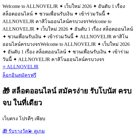
Welcome to ALLNOVELJR ✦ เว็บใหม่ 2026 ✦ อันดับ 1 เรื่อง
สล็อตออนไลน์ ✦ ชวนเพื่อนรับเงิน ✦ เข้าร่วมวันนี้ ✦
ALLNOVELJR คาสิโนออนไลน์ครบวงจร
Welcome to
ALLNOVELJR ✦ เว็บใหม่ 2026 ✦ อันดับ 1 เรื่อง สล็อตออนไลน์
✦ ชวนเพื่อนรับเงิน ✦ เข้าร่วมวันนี้ ✦ ALLNOVELJR คาสิโน
ออนไลน์ครบวงจร
Welcome to ALLNOVELJR ✦ เว็บใหม่ 2026
✦ อันดับ 1 เรื่อง สล็อตออนไลน์ ✦ ชวนเพื่อนรับเงิน ✦ เข้าร่วม
วันนี้ ✦ ALLNOVELJR คาสิโนออนไลน์ครบวงจร
⭐ ALLNOVELJR
ล็อกอิน
สมัครฟรี
🎁 สล็อตออนไลน์ สมัครง่าย รับโบนัส ครบ
จบ ในที่เดียว
เว็บตรง โปรดีๆ เพียบ
🎁 รับรางวัล
💫 ดูเกม