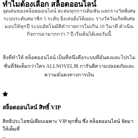
ทำไมต้องเลือก
สล็อตออนไลน์
จุดเด่นของสล็อตออนไลน์ สะสมทุกการเดิมพัน แลกรางวัลพิเศษ
ระบบระดับสมาชิก 5 ระดับ ยิ่งเล่นยิ่งได้เยอะ รางวัลวันเกิดพิเศษ
มอบให้ทุกปี ระบบอัตโนมัติทำรายการไม่เกิน 10 วินาที ดำเนิน
กิจการมามากกว่า 7 ปี เริ่มต้นได้เลยวันนี้
สิ่งที่ทำให้ สล็อตออนไลน์ เป็นที่หนึ่งคือระบบที่มั่นคงและโปรโม
ชั่นที่จัดเต็มกว่าใคร ALLNOVELJR การันตีความปลอดภัยและ
ความมั่นคงทางการเงิน
สล็อตออนไลน์ สิทธิ์ VIP
สิทธิประโยชน์เพียบเฉพาะ VIP ทุกชั้น ซึ่ง สล็อตออนไลน์ จัดมา
ให้เต็มที่