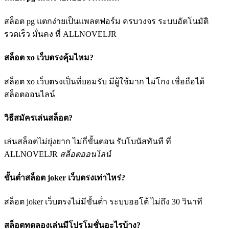
สล็อต pg แตกง่ายเป็นแพลตฟอร์ม ครบวงจร ระบบอัตโนมัติ
รวดเร็ว มั่นคง ที่ ALLNOVELJR
สล็อต xo เว็บตรงคุ้มไหม?
สล็อต xo เว็บตรงเป็นที่ยอมรับ มีผู้ใช้มาก ไม่โกง เชื่อถือได้
สล็อตออนไลน์
วิธีสมัครเล่นสล็อต?
เล่นสล็อตไม่ยุ่งยาก ไม่กี่ขั้นตอน รับโบนัสทันที ที่
ALLNOVELJR
สล็อตออนไลน์
ขั้นต่ำสล็อต joker เว็บตรงเท่าไหร่?
สล็อต joker เว็บตรงไม่มีขั้นต่ำ ระบบออโต้ ไม่ถึง 30 วินาที
สล็อตทดลองเล่นมีโปรโมชั่นอะไรบ้าง?