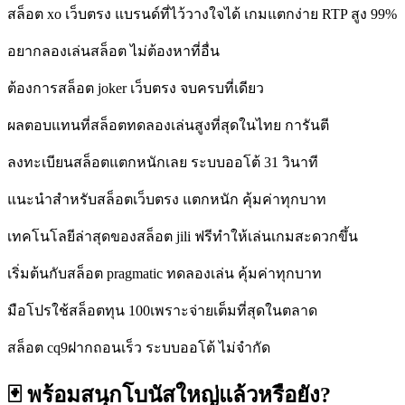
สล็อต xo เว็บตรง แบรนด์ที่ไว้วางใจได้ เกมแตกง่าย RTP สูง 99%
อยากลองเล่นสล็อต ไม่ต้องหาที่อื่น
ต้องการสล็อต joker เว็บตรง จบครบที่เดียว
ผลตอบแทนที่สล็อตทดลองเล่นสูงที่สุดในไทย การันตี
ลงทะเบียนสล็อตแตกหนักเลย ระบบออโต้ 31 วินาที
แนะนำสำหรับสล็อตเว็บตรง แตกหนัก คุ้มค่าทุกบาท
เทคโนโลยีล่าสุดของสล็อต jili ฟรีทำให้เล่นเกมสะดวกขึ้น
เริ่มต้นกับสล็อต pragmatic ทดลองเล่น คุ้มค่าทุกบาท
มือโปรใช้สล็อตทุน 100เพราะจ่ายเต็มที่สุดในตลาด
สล็อต cq9ฝากถอนเร็ว ระบบออโต้ ไม่จำกัด
🃏 พร้อมสนุกโบนัสใหญ่แล้วหรือยัง?