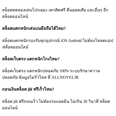
สล็อตทดลองเล่นโปรเยอะ เครดิตฟรี คืนยอดเสีย และอื่นๆ อีก
สล็อตออนไลน์
สล็อตแตกหนักเล่นบนมือถือได้ไหม?
สล็อตแตกหนักรองรับทุกอุปกรณ์ iOS Android ไม่ต้องโหลดแอป
สล็อตออนไลน์
สล็อตเว็บตรง แตกหนักโกงไหม?
สล็อตเว็บตรง แตกหนักปลอดภัย 100% ระบบรักษาความ
ปลอดภัย ข้อมูลไม่รั่วไหล ที่ ALLNOVELJR
ถอนเงินสล็อต jili ฟรีเร็วไหม?
สล็อต jili ฟรีถอนเร็ว ไม่ต้องรอแอดมิน ไม่เกิน 30 วินาที สล็อต
ออนไลน์