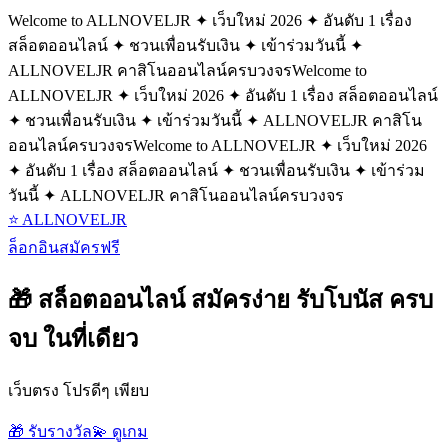
Welcome to ALLNOVELJR ✦ เว็บใหม่ 2026 ✦ อันดับ 1 เรื่อง
สล็อตออนไลน์ ✦ ชวนเพื่อนรับเงิน ✦ เข้าร่วมวันนี้ ✦
ALLNOVELJR คาสิโนออนไลน์ครบวงจร
Welcome to
ALLNOVELJR ✦ เว็บใหม่ 2026 ✦ อันดับ 1 เรื่อง สล็อตออนไลน์
✦ ชวนเพื่อนรับเงิน ✦ เข้าร่วมวันนี้ ✦ ALLNOVELJR คาสิโน
ออนไลน์ครบวงจร
Welcome to ALLNOVELJR ✦ เว็บใหม่ 2026
✦ อันดับ 1 เรื่อง สล็อตออนไลน์ ✦ ชวนเพื่อนรับเงิน ✦ เข้าร่วม
วันนี้ ✦ ALLNOVELJR คาสิโนออนไลน์ครบวงจร
⭐ ALLNOVELJR
ล็อกอิน
สมัครฟรี
🎁 สล็อตออนไลน์ สมัครง่าย รับโบนัส ครบ
จบ ในที่เดียว
เว็บตรง โปรดีๆ เพียบ
🎁 รับรางวัล
💫 ดูเกม