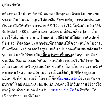
ดูสิทธิพิเศษ
สล็อตออนไลน์มอบสิทธิพิเศษสมาชิกทุกคน ด้วยแต้มมากมาย
รางวัลวันเกิดเฉพาะคุณ ไม่เคยลืม รับพอยท์ทุกการเดิมพัน แลก
เงินสด เปิดให้บริการมานาน 6 ปี ไว้วางใจได้ โบนัสต้อนรับ 83%
รับได้ถึง 10,000 บาทเต็ม นอกเหนือจากนี้ยังมีสล็อต joker เว็บ
ตรงให้เลือกอีกมากมาย โดยเฉพาะ
สล็อตทุนน้อย
ที่กำลังเป็นที่
นิยม รวมถึงสล็อต pg แตกง่ายที่หลายคนให้ความสนใจ ไม่ว่าจะ
เป็น
สล็อต xo เว็บตรง
หรือรูปแบบอื่นๆ ไม่ว่าจะเป็น
เล่นสล็อต
หรือ
รูปแบบอื่นๆ ไม่ว่าจะเป็น
สล็อต joker เว็บตรง
หรือรูปแบบอื่นๆ
รวมถึง
สล็อตทดลองเล่น
ที่หลายคนให้ความสนใจ ไม่ว่าจะเป็น
สล็อตแตกหนักหรือรูปแบบอื่นๆ รวมถึง
สล็อตเว็บตรง แตกหนัก
ที่
หลายคนให้ความสนใจ ไม่ว่าจะเป็น
สล็อต jili ฟรี
หรือรูปแบ
บอื่นๆ ทั้งนี้สามารถเข้าใช้งานได้ที่
สล็อตออนไลน์
ซึ่งรองรับทุก
อุปกรณ์ โดย ALLNOVELJR เป็นเว็บตรงที่ได้รับความไว้วางใจ
จากผู้เล่นจำนวนมาก สำหรับ
m98 ทางเข้า มือถือ
ก็พร้อมให้
บริการด้วยระบบที่มั่นคง