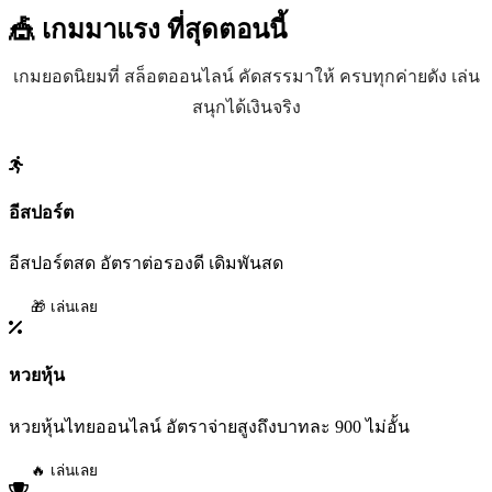
🎪 เกมมาแรง
ที่สุดตอนนี้
เกมยอดนิยมที่ สล็อตออนไลน์ คัดสรรมาให้ ครบทุกค่ายดัง เล่น
สนุกได้เงินจริง
อีสปอร์ต
อีสปอร์ตสด อัตราต่อรองดี เดิมพันสด
🎁 เล่นเลย
หวยหุ้น
หวยหุ้นไทยออนไลน์ อัตราจ่ายสูงถึงบาทละ 900 ไม่อั้น
🔥 เล่นเลย