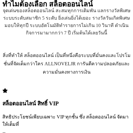
ทำไมต้องเลือก
สล็อตออนไลน์
จุดเด่นของสล็อตออนไลน์ สะสมทุกการเดิมพัน แลกรางวัลพิเศษ
ระบบระดับสมาชิก 5 ระดับ ยิ่งเล่นยิ่งได้เยอะ รางวัลวันเกิดพิเศษ
มอบให้ทุกปี ระบบอัตโนมัติทำรายการไม่เกิน 10 วินาที ดำเนิน
กิจการมามากกว่า 7 ปี เริ่มต้นได้เลยวันนี้
สิ่งที่ทำให้ สล็อตออนไลน์ เป็นที่หนึ่งคือระบบที่มั่นคงและโปรโม
ชั่นที่จัดเต็มกว่าใคร ALLNOVELJR การันตีความปลอดภัยและ
ความมั่นคงทางการเงิน
สล็อตออนไลน์ สิทธิ์ VIP
สิทธิประโยชน์เพียบเฉพาะ VIP ทุกชั้น ซึ่ง สล็อตออนไลน์ จัดมา
ให้เต็มที่