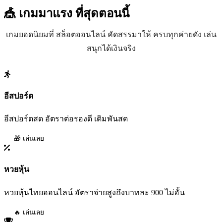
🎪 เกมมาแรง
ที่สุดตอนนี้
เกมยอดนิยมที่ สล็อตออนไลน์ คัดสรรมาให้ ครบทุกค่ายดัง เล่น
สนุกได้เงินจริง
อีสปอร์ต
อีสปอร์ตสด อัตราต่อรองดี เดิมพันสด
🎁 เล่นเลย
หวยหุ้น
หวยหุ้นไทยออนไลน์ อัตราจ่ายสูงถึงบาทละ 900 ไม่อั้น
🔥 เล่นเลย