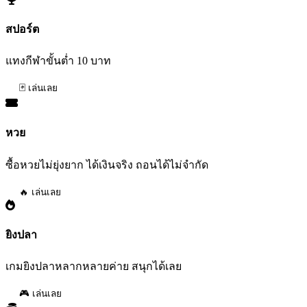
สปอร์ต
แทงกีฬาขั้นต่ำ 10 บาท
🃏 เล่นเลย
หวย
ซื้อหวยไม่ยุ่งยาก ได้เงินจริง ถอนได้ไม่จำกัด
🔥 เล่นเลย
ยิงปลา
เกมยิงปลาหลากหลายค่าย สนุกได้เลย
🎮 เล่นเลย