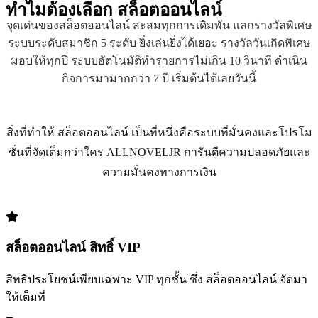
ทำไมต้องเลือก
สล็อตออนไลน์
จุดเด่นของสล็อตออนไลน์ สะสมทุกการเดิมพัน แลกรางวัลพิเศษ
ระบบระดับสมาชิก 5 ระดับ ยิ่งเล่นยิ่งได้เยอะ รางวัลวันเกิดพิเศษ
มอบให้ทุกปี ระบบอัตโนมัติทำรายการไม่เกิน 10 วินาที ดำเนิน
กิจการมามากกว่า 7 ปี เริ่มต้นได้เลยวันนี้
สิ่งที่ทำให้ สล็อตออนไลน์ เป็นที่หนึ่งคือระบบที่มั่นคงและโปรโม
ชั่นที่จัดเต็มกว่าใคร ALLNOVELJR การันตีความปลอดภัยและ
ความมั่นคงทางการเงิน
สล็อตออนไลน์ สิทธิ์ VIP
สิทธิประโยชน์เพียบเฉพาะ VIP ทุกชั้น ซึ่ง สล็อตออนไลน์ จัดมา
ให้เต็มที่