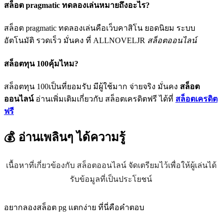
สล็อต pragmatic ทดลองเล่นหมายถึงอะไร?
สล็อต pragmatic ทดลองเล่นคือเว็บคาสิโน ยอดนิยม ระบบ
อัตโนมัติ รวดเร็ว มั่นคง ที่ ALLNOVELJR
สล็อตออนไลน์
สล็อตทุน 100คุ้มไหม?
สล็อตทุน 100เป็นที่ยอมรับ มีผู้ใช้มาก จ่ายจริง มั่นคง
สล็อต
ออนไลน์
อ่านเพิ่มเติมเกี่ยวกับ สล็อตเครดิตฟรี ได้ที่
สล็อตเครดิต
ฟรี
💰 อ่านเพลินๆ
ได้ความรู้
เนื้อหาที่เกี่ยวข้องกับ สล็อตออนไลน์ จัดเตรียมไว้เพื่อให้ผู้เล่นได้
รับข้อมูลที่เป็นประโยชน์
อยากลองสล็อต pg แตกง่าย ที่นี่คือคำตอบ