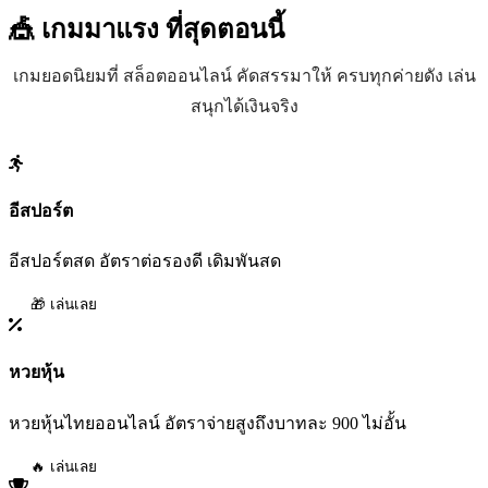
🎪 เกมมาแรง
ที่สุดตอนนี้
เกมยอดนิยมที่ สล็อตออนไลน์ คัดสรรมาให้ ครบทุกค่ายดัง เล่น
สนุกได้เงินจริง
อีสปอร์ต
อีสปอร์ตสด อัตราต่อรองดี เดิมพันสด
🎁 เล่นเลย
หวยหุ้น
หวยหุ้นไทยออนไลน์ อัตราจ่ายสูงถึงบาทละ 900 ไม่อั้น
🔥 เล่นเลย