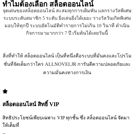
ทำไมต้องเลือก
สล็อตออนไลน์
จุดเด่นของสล็อตออนไลน์ สะสมทุกการเดิมพัน แลกรางวัลพิเศษ
ระบบระดับสมาชิก 5 ระดับ ยิ่งเล่นยิ่งได้เยอะ รางวัลวันเกิดพิเศษ
มอบให้ทุกปี ระบบอัตโนมัติทำรายการไม่เกิน 10 วินาที ดำเนิน
กิจการมามากกว่า 7 ปี เริ่มต้นได้เลยวันนี้
สิ่งที่ทำให้ สล็อตออนไลน์ เป็นที่หนึ่งคือระบบที่มั่นคงและโปรโม
ชั่นที่จัดเต็มกว่าใคร ALLNOVELJR การันตีความปลอดภัยและ
ความมั่นคงทางการเงิน
สล็อตออนไลน์ สิทธิ์ VIP
สิทธิประโยชน์เพียบเฉพาะ VIP ทุกชั้น ซึ่ง สล็อตออนไลน์ จัดมา
ให้เต็มที่