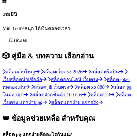
เกมมินิ
Mini Gameสนุก ได้เงินตลอดเวลา
💥 เล่นเลย
🎲 คู่มือ & บทความ
เลือกอ่าน
สล็อตเว็บใหญ่
สล็อตเว็บตรง 2026
สล็อตฟรีสปิน
เว็บสล็อตน่าเชื่อถือ
สล็อตออนไลน์ เว็บตรง
สล็อต joker
ทดลองเล่น
สล็อต jili เว็บตรง
สล็อต xo 888
สล็อต pg
ใหม่ล่าสุด
สล็อตฝากขั้นต่ำ 10 บาท
สล็อต123
สล็อต
เว็บตรง แตกง่าย pg
สล็อตแตกง่าย แจกจริง
👑 ข้อมูลช่วยเหลือ
สำหรับคุณ
สล็อต pg แตกง่ายคืออะไรกันแน่?